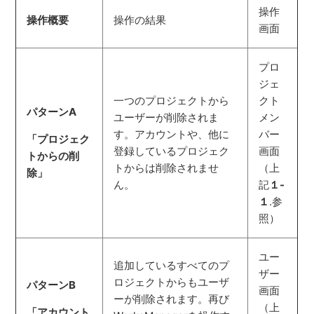
操作
操作概要
操作の結果
画面
プロ
ジェ
一つのプロジェクトから
クト
パターンA
ユーザーが削除されま
メン
す。アカウントや、他に
バー
「プロジェク
登録しているプロジェク
画面
トからの削
トからは削除されませ
（上
除」
ん。
記
１-
１
.参
照）
ユー
追加しているすべてのプ
ザー
ロジェクトからもユーザ
パターンB
画面
ーが削除されます。再び
（上
「アカウント